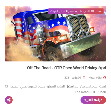
افضل 14 لعبة
افضل 10 العاب عالم متفوح لا تحتاج انترنت
افضل 10 العاب
لعبة Off The Road - OTR Open World Driving
Hosam Glal
09 مارس 2021
لعبة اليوم تعد من احد افضل العاب السباق دعونا نتعرف علي السبب Off
The Road - OTR Open …
قراءة المزيد