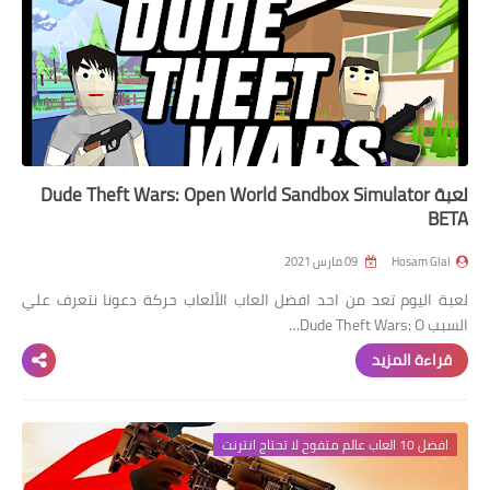
لعبة Dude Theft Wars: Open World Sandbox Simulator
BETA
Hosam Glal
09 مارس 2021
لعبة اليوم تعد من احد افضل العاب الألعاب حركة دعونا نتعرف علي
السبب Dude Theft Wars: O…
قراءة المزيد
افضل 10 العاب عالم متفوح لا تحتاج انترنت