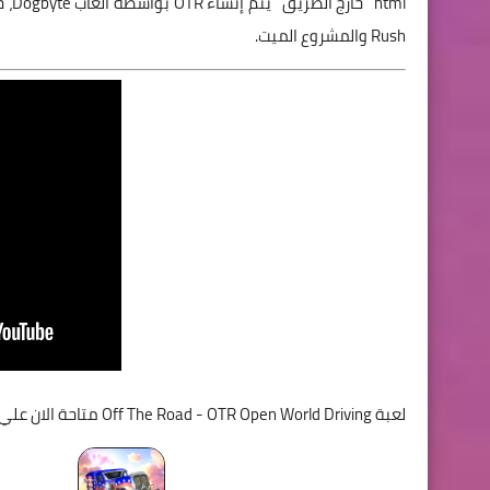
Rush والمشروع الميت.
لعبة Off The Road - OTR Open World Driving متاحة الان علي موقع متجر جوجل بلاي