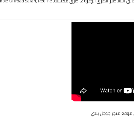
html "خارج الطريق" يتم إنشاء OTR بواسطة ألعاب Dogbyte، خالق الأساطير الطرق الوعرة 2، طرق مكنسة، d Safari، Redline