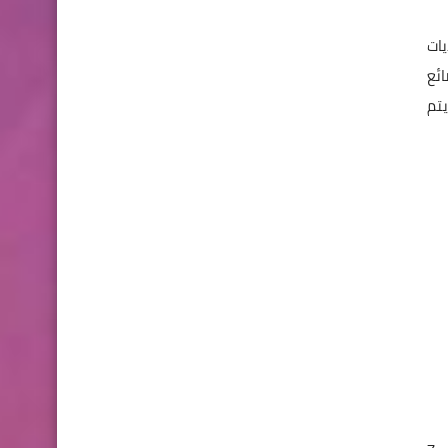
ديات
Cl التلال -نقل البضائع
لم يتم