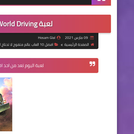
لعبة Off The Road - OTR Open World Driving
09 مارس 2021
Hosam Glal
الصفحة الرئيسية
افضل 10 العاب عالم متفوح لا تحتاج انترنت
لعبة اليوم تعد من احد 