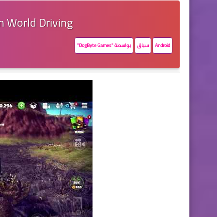
 World Driving
Android
سباق
بواسطة
"DogByte Games"