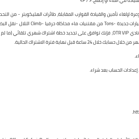
ة في الماء أو إصلاح. < / P>
34 السيارات على الطرق الوعرة لإلغاء تأمين والقيادة القوارب المقابلة، طائرات الهليكوبتر - من التح
التي يجب التغلب عليها -Collect حزم البطاقات لإلغاء تأمين سيارات جديدة -Tons من مقتنيات ماء محاكاة حرفيا -imb
التحديات - متعة لا تضاهى ملاحظة: من خلال الانضمام كعضو نادي OTR VIP، فإنك توافق على تجديد خطة اشتراك شهري تلقائي (ما 
ة قبل نهاية فترة الاشتراك الحالية.
ء.
 إعدادات الحساب بعد شراء.