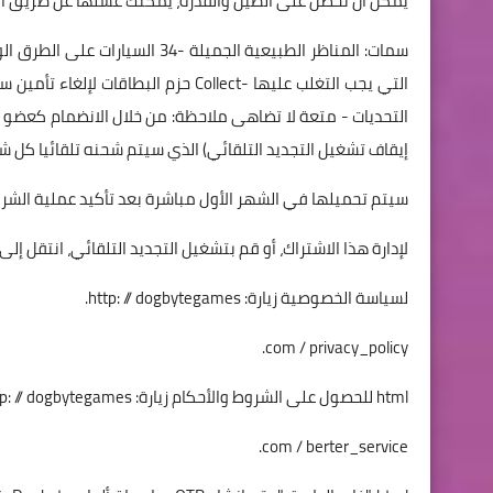
يمكن أن تحصل على الطين والقذرة، يمكنك غسلها عن طريق القياد
سمات: المناظر الطبيعية الجميلة -
إيقاف تشغيل التجديد التلقائي) الذي سيتم شحنه تلقائيا كل شهر من خلال حسابك خلال 24 ساع
سيتم تحميلها في الشهر الأول مباشرة بعد تأكيد عملية الشرا
لإدارة هذا الاشتراك، أو قم بتشغيل التجديد التلقائي، انتقل إلى
لسياسة الخصوصية زيارة: http: // dogbytegames.
com / privacy_policy.
html للحصول على الشروط والأحكام زيارة: http: // dogbytegames.
com / berter_service.