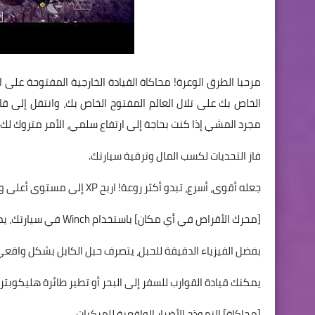
مرحبا الطرق الوعرة! محاكاة القيادة الخارجية المفتوحة على 
الخاص بك على تلال العالم المفتوح الخاص بك، وانتقل إلى قا
مجرد المشي إذا كنت بحاجة إلى ارتفاع سلمي، الأمر متروك لك.
فاز التحديات لكسب المال وترقية سيارتك.
جعله أقوى، أسرع، تبدو أكثر روعة! اربح XP إلى مستوى أعلى واحصل على مكافآت رائعة.
[محرك الأقراص في أي مكان] باستخدام Winch في سيارتك، يمكنك تسلق أعلى الجبال، لا شيء يمكن أن يمنعك.
بفضل الفيزياء الدقيقة للحبل، يتصرف حبل الكابل بشكل واقعي
يمكنك قيادة القوارب للسفر إلى البحر أو تطير طائرة هليكوب
[محاكاة] النموذج الأضرار الواقعية للمركبات.