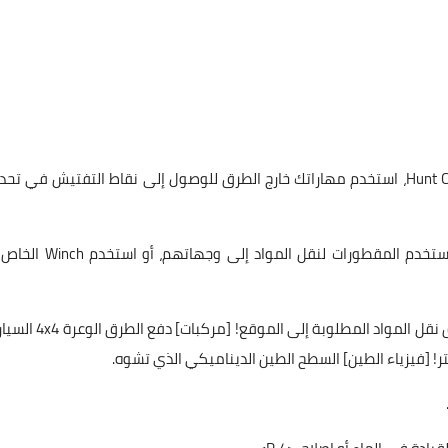
[تحديات] حاول أن تكون سريعا للتغلب على تحديات Hunt Checkpoint، استخدم مهاراتك خارج الطرق للوصول إلى نقاط التفتيش في 
ابحث ونقل المواد المطلوبة لتحديات النقل! [وسائل النقل] استخدم المقطورات لنقل المواد
[اعمال بناء] بناء المنازل والجسور والطرق والمركبات عن طريق نقل المواد المطلوبة إلى 
تر! [فيزياء الطين] السطح الطين الديناميكي الذي تشوه.