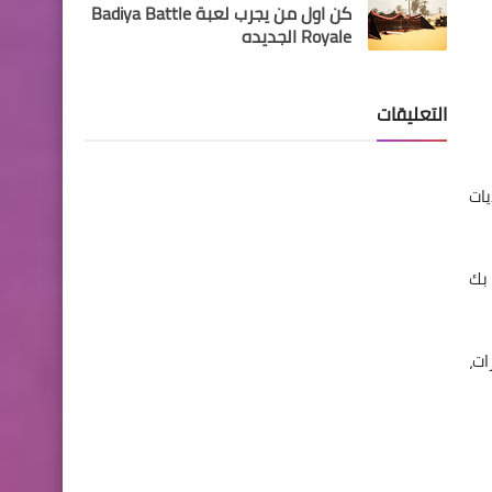
كن اول من يجرب لعبة Badiya Battle
Royale الجديده
التعليقات
تحديات
 إلى وجهاتهم، أو استخدم Winch الخاص بك
الموقع! [مركبات] دفع الطرق الوعرة 4x4 السيارات،