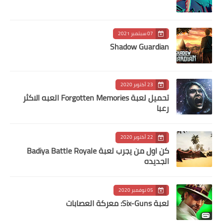
07 سبتمبر 2021
Shadow Guardian
23 أكتوبر 2020
تحميل لعبة Forgotten Memories‏ العبه الاكثر
رعبا
22 أكتوبر 2020
كن اول من يجرب لعبة Badiya Battle Royale
الجديده
05 نوفمبر 2020
لعبة Six-Guns: معركة العصابات