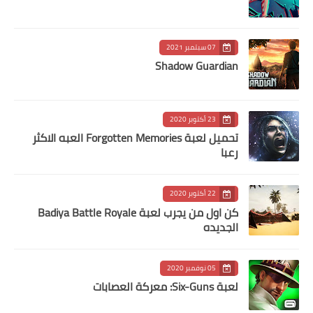
07 سبتمبر 2021
Shadow Guardian
23 أكتوبر 2020
تحميل لعبة Forgotten Memories‏ العبه الاكثر
رعبا
22 أكتوبر 2020
كن اول من يجرب لعبة Badiya Battle Royale
الجديده
05 نوفمبر 2020
لعبة Six-Guns: معركة العصابات