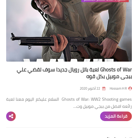
Ghosts of War لعبة باتل رويال جديدا سوف تقضي علي
ببجي موبيل بكل قوه
Hossam H R
22 أكتوبر 2020
Ghosts of War: WW2 Shooting games السلام عليكم اليوم معنا لعبة
رائعه افضل من ببجي موبيل وت…
قراءة المزيد